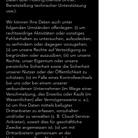
Bereitstellung technischer Unterstützung
usw.).
Wir können Ihre Daten auch unter
folgenden Umständen offenlegen: (i) um
rechtswidrige Aktivitäten oder sonstiges
Fehlverhalten zu untersuchen, aufzudecken,
zu verhindern oder dagegen vorzugehen;
(ii) um unsere Rechte auf Verteidigung zu
begründen oder auszuüben; (iii) um unsere
Rechte, unser Eigentum oder unsere
persönliche Sicherheit sowie die Sicherheit
unserer Nutzer oder der Öffentlichkeit zu
schützen; (iv) im Falle eines Kontrollwechsels
bei uns oder bei einem unserer
verbundenen Unternehmen (im Wege einer
Verschmelzung, des Erwerbs oder Kaufs (im
Wesentlichen) aller Vermögenswerte u. a.);
(v) um Ihre Daten mittels befugter
Drittanbieter zu erfassen, vorzuhalten
und/oder zu verwalten (z. B. Cloud-Service-
Anbieter), soweit dies für geschäftliche
Zwecke angemessen ist; (vi) um mit
Drittanbietern gemeinsam an der