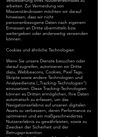
Verbesserung Ihres Nutzererlebnisses zu
arbeiten. Zur Vermeidung von
Missverständnissen möchten wir darauf
hinweisen, dass wir nicht
personenbezogene Daten nach eigenem
Ermessen an Dritte übermitteln bzw.
weitergeben oder anderweitig verwenden
können.
Cookies und ähnliche Technologien
Wenn Sie unsere Dienste besuchen oder
darauf zugreifen, autorisieren wir Dritte
dazu, Webbeacons, Cookies, Pixel Tags,
Skripte sowie andere Technologien und
Analysedienste („Tracking-Technologien“)
einzusetzen. Diese Tracking-Technologien
können es Dritten ermöglichen, Ihre Daten
automatisch zu erfassen, um das
Navigationserlebnis auf unseren digitalen
Assets zu verbessern, deren Performance zu
optimieren und ein maßgeschneidertes
Nutzererlebnis zu gewährleisten, sowie zu
Zwecken der Sicherheit und der
Betrugsprävention.