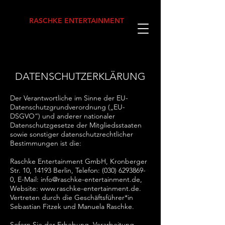
RASCHKE ENTERTAINMENT
DATENSCHUTZERKLÄRUNG
Der Verantwortliche im Sinne der EU-
Datenschutzgrundverordnung („EU-
DSGVO“) und anderer nationaler
Datenschutzgesetze der Mitgliedsstaaten
sowie sonstiger datenschutzrechtlicher
Bestimmungen ist die:
Raschke Entertainment GmbH, Kronberger
Str. 10, 14193 Berlin, Telefon:
(030) 6293869-
0
, E-Mail:
info@raschke-entertainment.de
,
Website:
www.raschke-entertainment.de
.
Vertreten durch die Geschäftsführer*in
Sebastian Fitzek und Manuela Raschke.
Sofern Sie der Erhebung, Verarbeitung